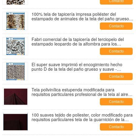
Contacto
100% tela de tapicería impresa poliéster del
estampado de animales de la tela del paño grueso y
suave
Contacto
Fabri comercial de la tapicería del terciopelo del
estampado leopardo de la alfombra para los
recambios de Xcmg
Contacto
El super suave imprimió el encogimiento hecho
punto D de la tela del paño grueso y suave -
resistente
Contacto
Tela polivinílica estupenda modificada para
requisitos particulares profesional de la tela al aire
libre de la ropa para la ropa de deportes
Contacto
100 suaves tejido de poliester, color modificado para
requisitos particulares tela de la guarnición de la
chaqueta
Contacto