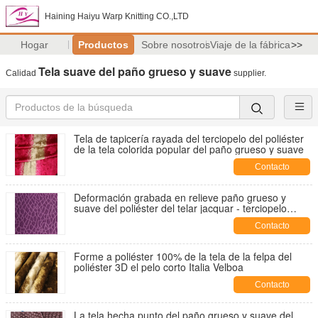
Haining Haiyu Warp Knitting CO.,LTD
Hogar
Productos
Sobre nosotros
Viaje de la fábrica
>>
Tela suave del paño grueso y suave
Calidad
supplier.
Tela de tapicería rayada del terciopelo del poliéster
de la tela colorida popular del paño grueso y suave
Contacto
Deformación grabada en relieve paño grueso y
suave del poliéster del telar jacquar - terciopelo
hecho punto de la tela enlazado con el TC
Contacto
Forme a poliéster 100% de la tela de la felpa del
poliéster 3D el pelo corto Italia Velboa
Contacto
La tela hecha punto del paño grueso y suave del