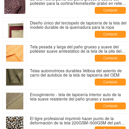
poliéster para la cortina/Hometextile grabó en relieve
la tela del paño grueso y suave
Contacto
Diseño único del terciopelo de tapicería de la tela del
modelo durable de la quemadura para la ropa
Contacto
Tela pesada y larga del paño grueso y suave del
poliéster suave antiestático de la tela de la pila del
estiramiento del terciopelo
Contacto
Telas automotrices durables Velboa del asiento de
carro del autobús de la tela de tapicería del OEM
Contacto
Encogimiento - tela de tapicería interior auto de la
tela suave resistente del paño grueso y suave
Contacto
El tigre profesional imprimió hacer punto de la
deformación de la tela 220GSM~500GSM del paño
grueso y suave