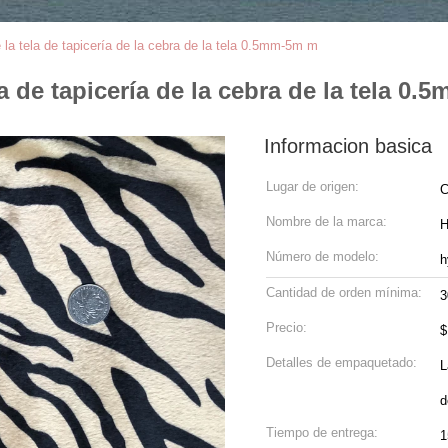
a tela de tapicería de la cebra de la tela 0.5mm-5m m
 de tapicería de la cebra de la tela 0
Informacion basica
Lugar de origen:
C
Nombre de la marca:
Número de modelo:
h
Cantidad de orden mínima:
3
Precio:
$
Detalles de empaquetado:
L
d
Tiempo de entrega:
1