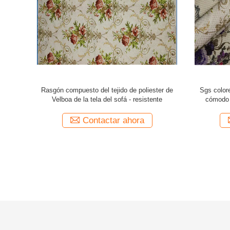
 grueso y suave
Altura compuesta de la pila de la tela 1~5m m
Tejido
super suave del
de la microfibra de Velboa para el sofá
del te
ina
hora
Contactar ahora