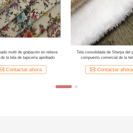
 de poliester rosado de Velboa de la tela
Tela compuesta cómoda del te
rciopelo de la quemadura para la materia
tapicería de la tela por
textil casera
Contactar ahora
Contactar a