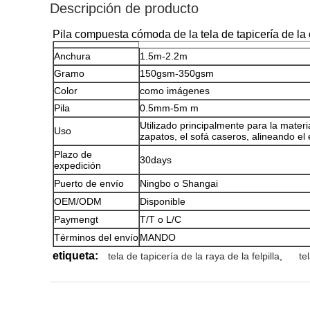
Descripción de producto
Pila compuesta cómoda de la tela de tapicería de la
Anchura
1.5m-2.2m
Gramo
150gsm-350gsm
Color
como imágenes
Pila
0.5mm-5m m
Utilizado principalmente para la materia 
Uso
zapatos, el sofá caseros, alineando el 
Plazo de
30days
expedición
Puerto de envío
Ningbo o Shangai
OEM/ODM
Disponible
Paymengt
T/T o L/C
Términos del envío
MANDO
etiqueta:
tela de tapicería de la raya de la felpilla
,
te