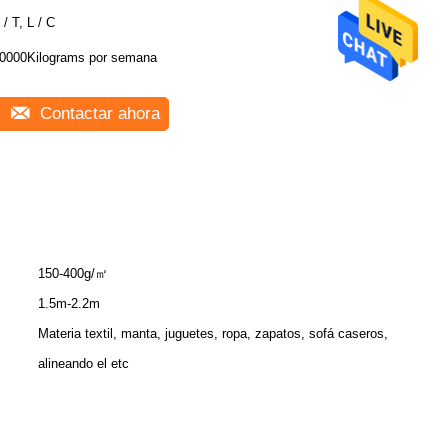
 / T, L / C
0000Kilograms por semana
Contactar ahora
150-400g/㎡
1.5m-2.2m
Materia textil, manta, juguetes, ropa, zapatos, sofá caseros,
alineando el etc