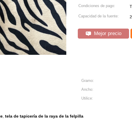
Condiciones de pago:
T
Capacidad de la fuente:
2
Mejor precio
Gramo:
Ancho:
Utilice:
te
tela de tapicería de la raya de la felpilla
,