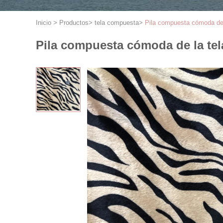
Inicio
>
Productos
>
tela compuesta
>
Pila compuesta cómoda de l
Pila compuesta cómoda de la tela