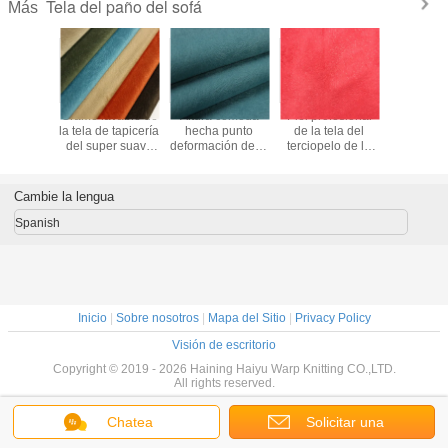
Tela del paño del sofá
Más
iento de
Gramo lavable de
Altura cómoda
Piel profesional
100 co
del paño
la tela de tapicería
hecha punto
de la tela del
modificad
ofá de
del super suave
deformación de la
terciopelo de la
requis
le - tela
llano 150gsm-
pila de la tela
microfibra - SGS
particular
icería
350gsm
0.5mm-5m m del
amistoso
tela del p
nte del
paño del sofá
aprobado
sofá d
Cambie la lengua
opelo
quemadu
poliéster 
Spanish
Inicio
|
Sobre nosotros
|
Mapa del Sitio
|
Privacy Policy
Visión de escritorio
Copyright © 2019 - 2026 Haining Haiyu Warp Knitting CO.,LTD.
All rights reserved.
Chatea
Solicitar una