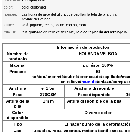
Materiales:
100%polyester
color:
color customed
nombre:
Las hojas de arce del ulight que cepillan la tela de pila ultra
flexible del velboa
Utilice:
sofá, juguete, lecho, coche, cortina, ropa
tela grabada en relieve del ante
Tela de tapicería del terciopelo
Alta luz:
,
Información de productos
Nombre de
HOLANDA VELBOA
producto
Material
poliéster 100%
Proceso
El
teñido/imprimió/cubrió/bronceado/cepillado/ma
en relieve/
reunido
/enlazó/compues
Anchura
el 1.5m
Anchura disponible
Peso
270GSM
Peso disponible
15
Altura de la
1m m
Altura disponible de la pila
pila
Color
Diverso color
disponible
Tipo
El hacer punto de la deformación
Uso
juguetes, ropa, zapatos, materia textil casera, coc