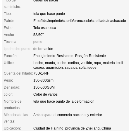
Tipo de
Orden de hacer
suministro:
Tipo:
tela que hace punto
Patrón:
El teñido/imprimió/cubrió/bronceado/cepillado/machacado
Estilo:
Tela escocesa
Ancho:
58/60"
Técnica:
punto
tipo hecho punto:
deformación
Función:
Encogimiento-Resistente, Rasgón-Resistente
Utilice:
Lecho, manta, coche, cortina, vestido, ropa, materia textil
casera, guarnición, zapatos, sofá, jugue
Cuenta del hilado:
75D/144F
Peso:
150-300gsm
Densidad:
150-500GSM
color:
Color de varios
Nombre de
tela que hace punto de la deformación
productos:
Métodos de las
Ambos para el comercio nacional y exterior
ventas:
Ubicación:
Ciudad de Haining, provincia de Zhejiang, China