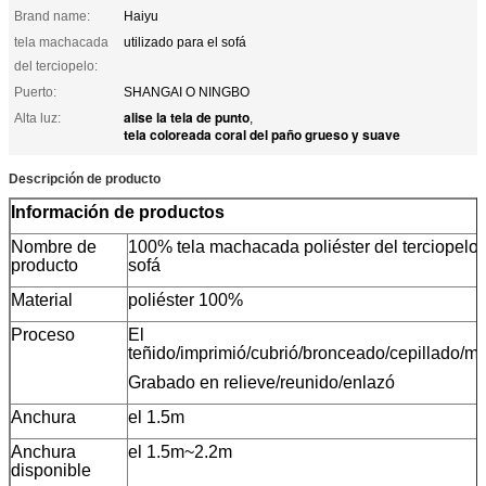
Brand name:
Haiyu
tela machacada
utilizado para el sofá
del terciopelo:
Puerto:
SHANGAI O NINGBO
alise la tela de punto
Alta luz:
,
tela coloreada coral del paño grueso y suave
Descripción de producto
Información de productos
Nombre de
100% tela machacada poliéster del terciopelo 
producto
sofá
Material
poliéster 100%
Proceso
El
teñido/imprimió/cubrió/bronceado/cepillado/
Grabado en relieve/reunido/enlazó
Anchura
el 1.5m
Anchura
el 1.5m~2.2m
disponible