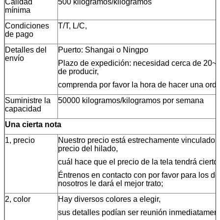
Calidad
500 kilogramos/kilogramos
mínima
Condiciones
T/T, L/C,
de pago
Detalles del
Puerto: Shangai o Ningpo
envío
Plazo de expedición: necesidad cerca de 20~2
de producir,
comprenda por favor la hora de hacer una ord
Suministre la
50000 kilogramos/kilogramos por semana
capacidad
Una cierta nota
1, precio
Nuestro precio está estrechamente vinculado 
precio del hilado,
cuál hace que el precio de la tela tendrá cierto 
Éntrenos en contacto con por favor para los det
nosotros le dará el mejor trato;
2, color
Hay diversos colores a elegir,
sus detalles podían ser reunión inmediatament