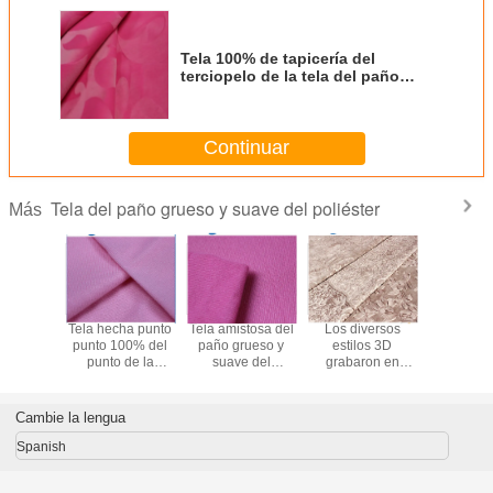
Tela 100% de tapicería del
terciopelo de la tela del paño
grueso y suave del poliéster que
hace punto
Continuar
Tela del paño grueso y suave del poliéster
Más
poliéster
Tela hecha punto
Tela amistosa del
Los diversos
La tela 
 la tela
punto 100% del
paño grueso y
estilos 3D
punto de
 grueso y
punto de la
suave del
grabaron en
grueso y
e del
deformación del
poliéster de
relieve la tela de
del poliés
r 3D que
punto para el
Eco/tela de
tapicería del
la
 relieve
servicio del OEM
encargo del punto
terciopelo para la
cortina/Ho
Cambie la lengua
ciopelo
de los deportes
del poliéster
cubierta del sofá
grabó en 
lante
la tela d
Spanish
grueso y